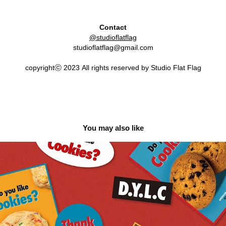
Contact
@studioflatflag
studioflatflag@gmail.com
copyrightⓒ 2023 All rights reserved by Studio Flat Flag
You may also like
Brand Design for Do You Like Cookies? 두유라이크 쿠
키 브랜딩